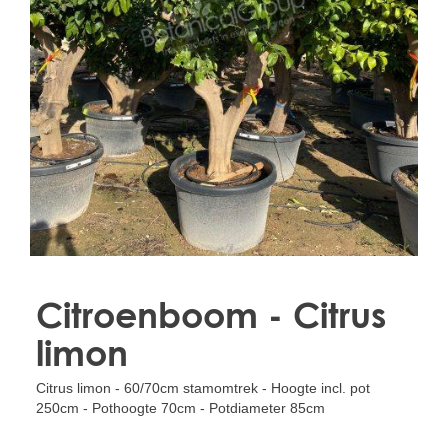
Treesafe
VORSTBESCHERMINGVOORBOMEN.NL
WINTERSCHUTZFUERBAEUME.DE
FROSTPROTECTIONFORTREES.CO.UK
Terracotta
TERRACOTTA.NL
TERRACOTTA.BE
TERRAKOTTA.DE
Citroenboom - Citrus
limon
Citrus limon - 60/70cm stamomtrek - Hoogte incl. pot
250cm - Pothoogte 70cm - Potdiameter 85cm