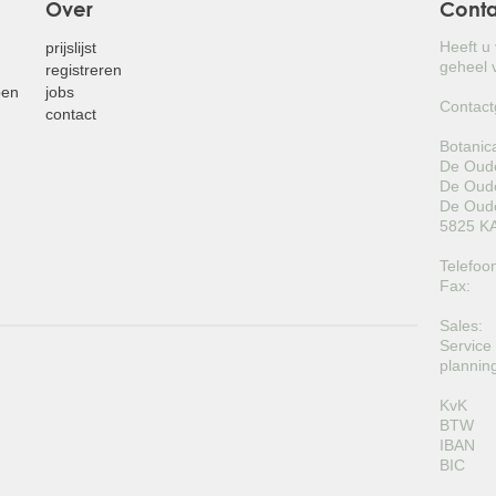
Over
Cont
Heeft u
prijslijst
geheel v
registreren
pen
jobs
Contact
contact
Botanic
De Oude
De Oude
De Oude
5825 KA
Telefoo
Fax:
Sales:
Service
plannin
KvK
BTW
IBAN
BIC