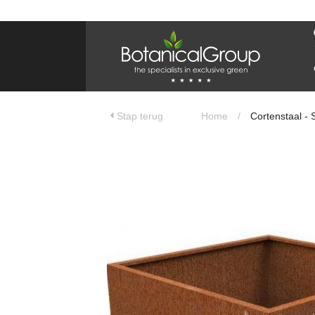
BOTANICALGROUP
WERKGEBIEDEN & WEBSITES
Olijfboomspecialist
OLIJFBOOMSPECIALIST.NL
Stap terug
Home
/
Cortenstaal - 
OLIJFBOOMSPECIALIST.BE
LESPECIALISTEDESOLIVIERS.FR
OLIVENBAUM.DE
DRZEWAOLIWNE.PL
OLIVETREESPECIALIST.COM
Bomen
BOMEN.NL
GROENBLIJVENDEBOMEN.NL
GROENBLIJVENDEBOMEN.BE
PALMBOMENSPECIALIST.NL
IMMERGRUENEBAEUME.DE
Botanicalgroup
BOTANICALGROUP.EU
BOTANICALGROUP.DE
BOTANICALGROUP.BE