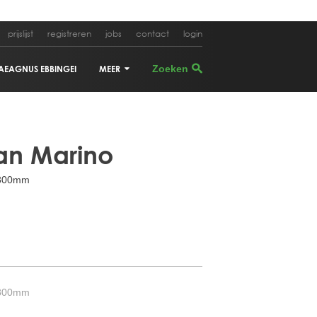
prijslijst
registreren
jobs
contact
login
AEAGNUS EBBINGEI
MEER
CUPRESSUS SEMPERVIRENS
San Marino
OLEA EUROPEA
x800mm
CERCIS SILIQUASTRUM
ACER PALMATUM
ALBIZIA JULIBRISSIN
PHYLLOSTACHYS AUREA
x800mm
CORNUS KOUSA