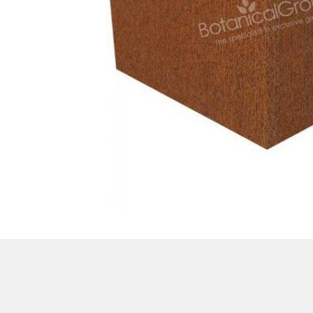
Treesafe
VORSTBESCHERMINGVOORBOMEN.NL
WINTERSCHUTZFUERBAEUME.DE
FROSTPROTECTIONFORTREES.CO.UK
Terracotta
TERRACOTTA.NL
TERRACOTTA.BE
TERRAKOTTA.DE