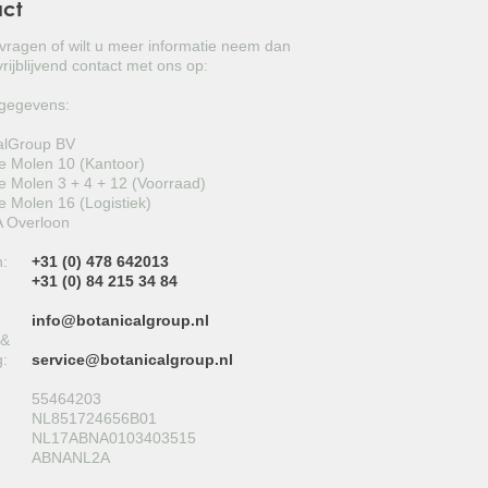
act
VITIS VINIFERA
 vragen of wilt u meer informatie neem dan
TRACHYCARPUS FORTUNEI
rijblijvend contact met ons op:
PUNICA GRANATUM
gegevens:
alGroup BV
CITRUS LIMON
 Molen 10 (Kantoor)
 Molen 3 + 4 + 12 (Voorraad)
YUCCA ROSTRATA
 Molen 16 (Logistiek)
 Overloon
LIGUSTRUM TEXANUM ‘SILVER STAR’
n:
+31 (0) 478 642013
+31 (0) 84 215 34 84
TAXUS CUSPIDATA
info@botanicalgroup.nl
OVERIGE
 &
g:
service@botanicalgroup.nl
PINUS BREPO
55464203
NL851724656B01
PINUS SYLVESTRIS 'WATERERI'
NL17ABNA0103403515
ABNANL2A
WISTERIA FLORIBUNDA