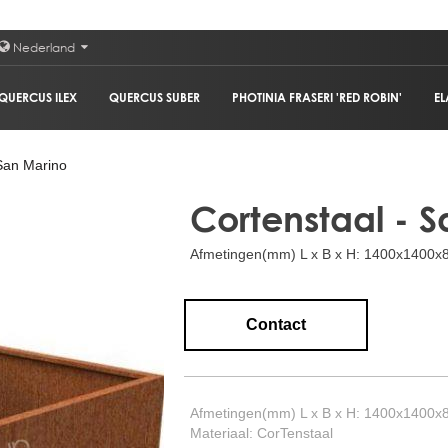
Nederland
QUERCUS ILEX
QUERCUS SUBER
PHOTINIA FRASERI 'RED ROBIN'
EL
San Marino
Cortenstaal - 
Afmetingen(mm) L x B x H: 1400x1400
Contact
Afmetingen(mm) L x B x H: 1400x1400
Materiaal: CorTenstaal