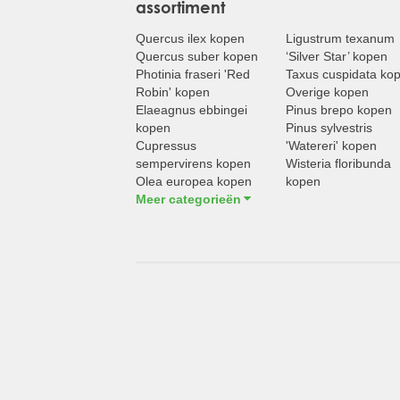
assortiment
Quercus ilex kopen
Ligustrum texanum
Quercus suber kopen
‘Silver Star’ kopen
Photinia fraseri 'Red
Taxus cuspidata ko
Robin' kopen
Overige kopen
Elaeagnus ebbingei
Pinus brepo kopen
kopen
Pinus sylvestris
Cupressus
'Watereri' kopen
sempervirens kopen
Wisteria floribunda
Olea europea kopen
kopen
Meer categorieën