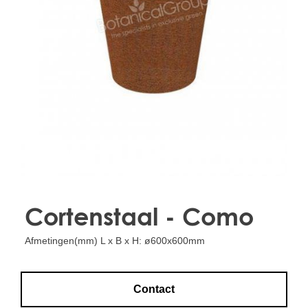
Treesafe
VORSTBESCHERMINGVOORBOMEN.NL
WINTERSCHUTZFUERBAEUME.DE
FROSTPROTECTIONFORTREES.CO.UK
Terracotta
TERRACOTTA.NL
TERRACOTTA.BE
TERRAKOTTA.DE
Cortenstaal - Como
Afmetingen(mm) L x B x H: ø600x600mm
Contact