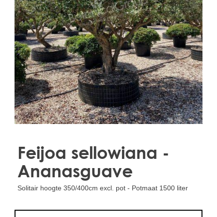
Treesafe
VORSTBESCHERMINGVOORBOMEN.NL
WINTERSCHUTZFUERBAEUME.DE
FROSTPROTECTIONFORTREES.CO.UK
Terracotta
TERRACOTTA.NL
TERRACOTTA.BE
TERRAKOTTA.DE
Feijoa sellowiana -
Ananasguave
Solitair hoogte 350/400cm excl. pot - Potmaat 1500 liter