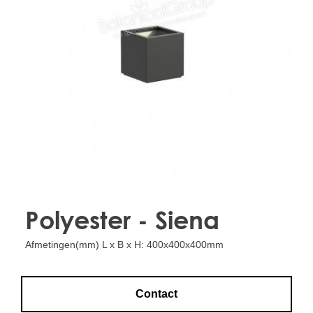
Treesafe
VORSTBESCHERMINGVOORBOMEN.NL
WINTERSCHUTZFUERBAEUME.DE
FROSTPROTECTIONFORTREES.CO.UK
Terracotta
TERRACOTTA.NL
TERRACOTTA.BE
TERRAKOTTA.DE
Polyester - Siena
Afmetingen(mm) L x B x H: 400x400x400mm
Contact