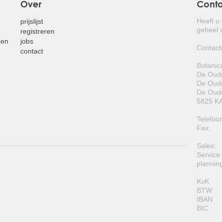
Over
Cont
Heeft u
prijslijst
geheel v
registreren
pen
jobs
Contact
contact
Botanic
De Oude
De Oude
De Oude
5825 KA
Telefoo
Fax:
Sales:
Service
plannin
KvK
BTW
IBAN
BIC