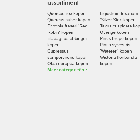
assortiment
Quercus ilex kopen
Ligustrum texanum
Quercus suber kopen
‘Silver Star’ kopen
Photinia fraseri 'Red
Taxus cuspidata ko
Robin' kopen
Overige kopen
Elaeagnus ebbingei
Pinus brepo kopen
kopen
Pinus sylvestris
Cupressus
'Watereri' kopen
sempervirens kopen
Wisteria floribunda
Olea europea kopen
kopen
Meer categorieën