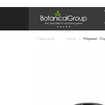
BOTANICALGROUP
WERKGEBIEDEN & WEBSITES
Olijfboomspecialist
OLIJFBOOMSPECIALIST.NL
Stap terug
Home
/
Polyester - Fo
OLIJFBOOMSPECIALIST.BE
LESPECIALISTEDESOLIVIERS.FR
OLIVENBAUM.DE
DRZEWAOLIWNE.PL
OLIVETREESPECIALIST.COM
Bomen
BOMEN.NL
GROENBLIJVENDEBOMEN.NL
GROENBLIJVENDEBOMEN.BE
PALMBOMENSPECIALIST.NL
IMMERGRUENEBAEUME.DE
Botanicalgroup
BOTANICALGROUP.EU
BOTANICALGROUP.DE
BOTANICALGROUP.BE