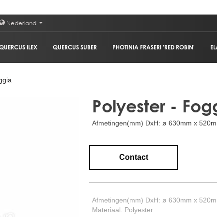
Nederland
QUERCUS ILEX
QUERCUS SUBER
PHOTINIA FRASERI 'RED ROBIN'
EL
ggia
Polyester - Fog
Afmetingen(mm) DxH: ø 630mm x 520
Contact
Afmetingen(mm) DxH: ø 630mm x 520
Materiaal: Polyester