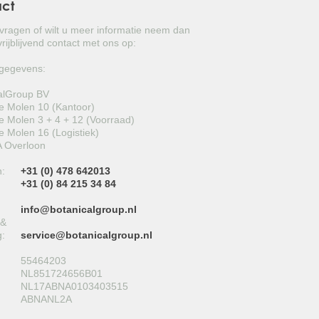
act
VITIS VINIFERA
 vragen of wilt u meer informatie neem dan
TRACHYCARPUS FORTUNEI
rijblijvend contact met ons op:
PUNICA GRANATUM
gegevens:
alGroup BV
CITRUS LIMON
 Molen 10 (Kantoor)
 Molen 3 + 4 + 12 (Voorraad)
YUCCA ROSTRATA
 Molen 16 (Logistiek)
 Overloon
LIGUSTRUM TEXANUM ‘SILVER STAR’
n:
+31 (0) 478 642013
+31 (0) 84 215 34 84
TAXUS CUSPIDATA
info@botanicalgroup.nl
OVERIGE
 &
g:
service@botanicalgroup.nl
PINUS BREPO
55464203
NL851724656B01
PINUS SYLVESTRIS 'WATERERI'
NL17ABNA0103403515
ABNANL2A
WISTERIA FLORIBUNDA