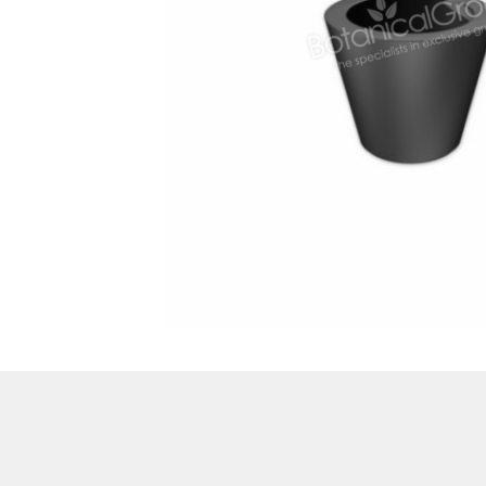
Treesafe
VORSTBESCHERMINGVOORBOMEN.NL
WINTERSCHUTZFUERBAEUME.DE
FROSTPROTECTIONFORTREES.CO.UK
Terracotta
TERRACOTTA.NL
TERRACOTTA.BE
TERRAKOTTA.DE