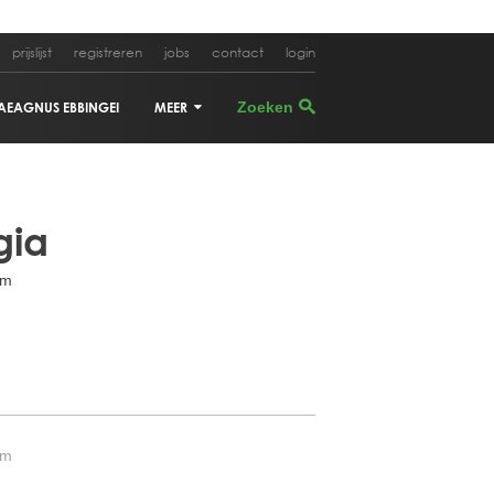
prijslijst
registreren
jobs
contact
login
AEAGNUS EBBINGEI
MEER
CUPRESSUS SEMPERVIRENS
gia
OLEA EUROPEA
mm
CERCIS SILIQUASTRUM
ACER PALMATUM
ALBIZIA JULIBRISSIN
PHYLLOSTACHYS AUREA
mm
CORNUS KOUSA