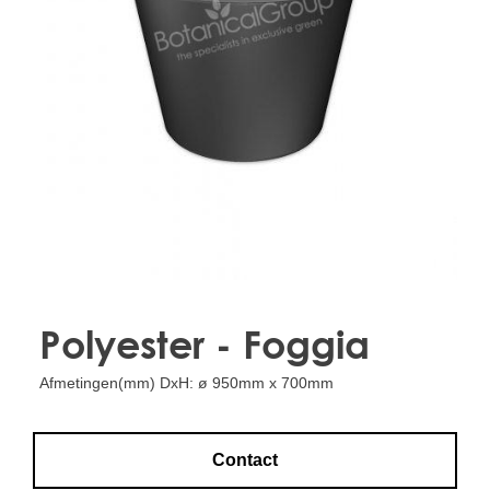
Treesafe
VORSTBESCHERMINGVOORBOMEN.NL
WINTERSCHUTZFUERBAEUME.DE
FROSTPROTECTIONFORTREES.CO.UK
Terracotta
TERRACOTTA.NL
TERRACOTTA.BE
TERRAKOTTA.DE
Polyester - Foggia
Afmetingen(mm) DxH: ø 950mm x 700mm
Contact