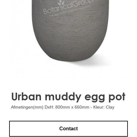
Treesafe
VORSTBESCHERMINGVOORBOMEN.NL
WINTERSCHUTZFUERBAEUME.DE
FROSTPROTECTIONFORTREES.CO.UK
Terracotta
TERRACOTTA.NL
TERRACOTTA.BE
TERRAKOTTA.DE
Urban muddy egg pot
Afmetingen(mm) DxH: 800mm x 660mm - Kleur: Clay
Contact