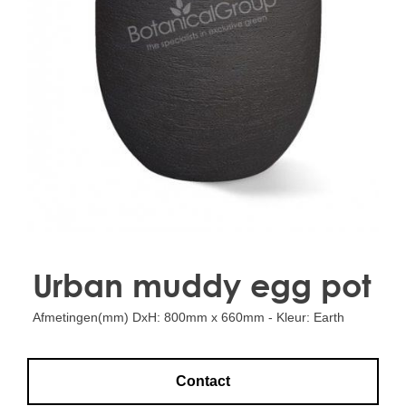
Treesafe
VORSTBESCHERMINGVOORBOMEN.NL
WINTERSCHUTZFUERBAEUME.DE
FROSTPROTECTIONFORTREES.CO.UK
Terracotta
TERRACOTTA.NL
TERRACOTTA.BE
TERRAKOTTA.DE
Urban muddy egg pot
Afmetingen(mm) DxH: 800mm x 660mm - Kleur: Earth
Contact