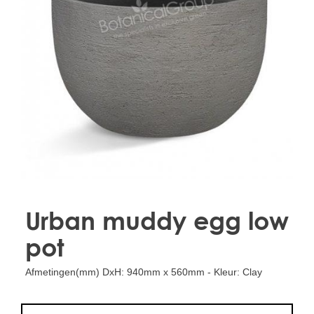
Treesafe
VORSTBESCHERMINGVOORBOMEN.NL
WINTERSCHUTZFUERBAEUME.DE
FROSTPROTECTIONFORTREES.CO.UK
Terracotta
TERRACOTTA.NL
TERRACOTTA.BE
TERRAKOTTA.DE
Urban muddy egg low
pot
Afmetingen(mm) DxH: 940mm x 560mm - Kleur: Clay