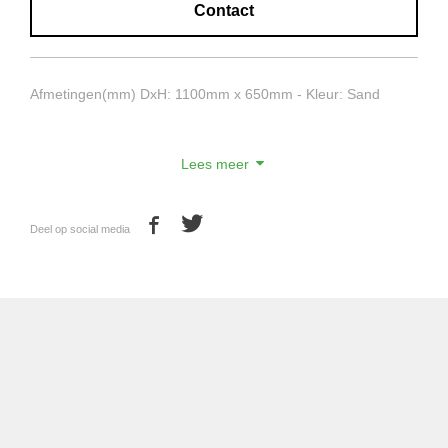
Contact
Afmetingen(mm) DxH: 1100mm x 650mm - Kleur: Sand
Lees meer
Deel op social media