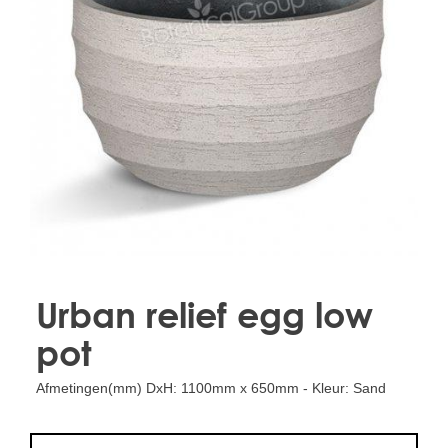
Treesafe
VORSTBESCHERMINGVOORBOMEN.NL
WINTERSCHUTZFUERBAEUME.DE
FROSTPROTECTIONFORTREES.CO.UK
Terracotta
TERRACOTTA.NL
TERRACOTTA.BE
TERRAKOTTA.DE
Urban relief egg low
pot
Afmetingen(mm) DxH: 1100mm x 650mm - Kleur: Sand