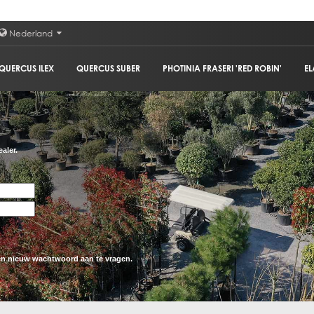
Nederland
QUERCUS ILEX
QUERCUS SUBER
PHOTINIA FRASERI 'RED ROBIN'
EL
aler.
n nieuw wachtwoord aan te vragen.