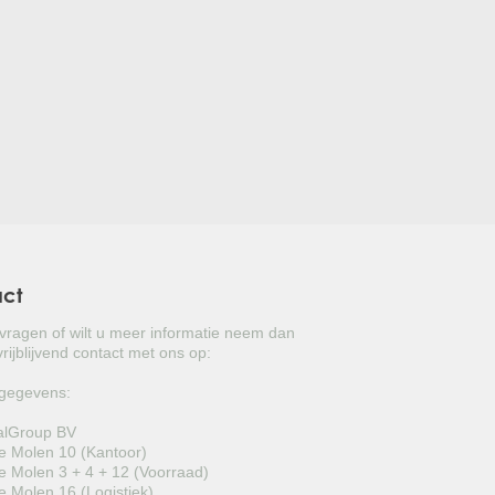
act
 vragen of wilt u meer informatie neem dan
rijblijvend contact met ons op:
gegevens:
alGroup BV
 Molen 10 (Kantoor)
 Molen 3 + 4 + 12 (Voorraad)
 Molen 16 (Logistiek)