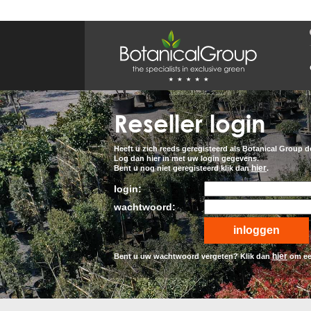
BOTANICALGROUP
WERKGEBIEDEN & WEBSITES
Olijfboomspecialist
OLIJFBOOMSPECIALIST.NL
Reseller login
OLIJFBOOMSPECIALIST.BE
LESPECIALISTEDESOLIVIERS.FR
OLIVENBAUM.DE
DRZEWAOLIWNE.PL
Heeft u zich reeds geregisteerd als Botanical Group de
OLIVETREESPECIALIST.COM
Log dan hier in met uw login gegevens.
hier
Bent u nog niet geregisteerd klik dan
.
Bomen
login:
BOMEN.NL
GROENBLIJVENDEBOMEN.NL
wachtwoord:
GROENBLIJVENDEBOMEN.BE
PALMBOMENSPECIALIST.NL
IMMERGRUENEBAEUME.DE
hier
Bent u uw wachtwoord vergeten? Klik dan
om ee
Botanicalgroup
BOTANICALGROUP.EU
BOTANICALGROUP.DE
BOTANICALGROUP.BE