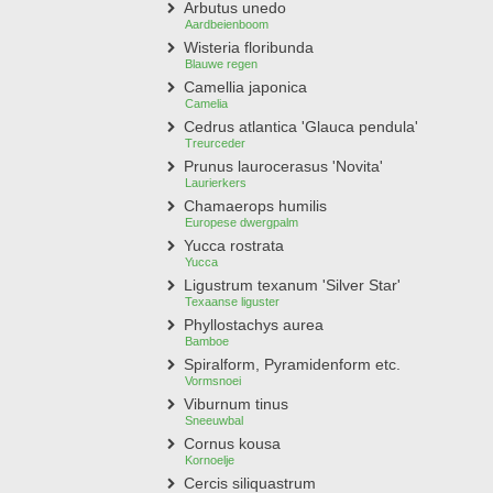
Arbutus unedo
Aardbeienboom
Wisteria floribunda
Blauwe regen
Camellia japonica
Camelia
Cedrus atlantica 'Glauca pendula'
Treurceder
Prunus laurocerasus 'Novita'
Laurierkers
Chamaerops humilis
Europese dwergpalm
Yucca rostrata
Yucca
Ligustrum texanum 'Silver Star'
Texaanse liguster
Phyllostachys aurea
Bamboe
Spiralform, Pyramidenform etc.
Vormsnoei
Viburnum tinus
Sneeuwbal
Cornus kousa
Kornoelje
Cercis siliquastrum