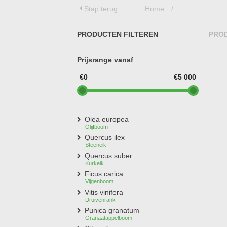
Treesafe
Stap terug
Home
/
VORSTBESCHERMINGVOORBOMEN.NL
WINTERSCHUTZFUERBAEUME.DE
FROSTPROTECTIONFORTREES.CO.UK
PRODUCTEN FILTEREN
PRO
Terracotta
TERRACOTTA.NL
Prijsrange vanaf
TERRACOTTA.BE
TERRAKOTTA.DE
€0
€5 000
Olea europea
Olijfboom
Quercus ilex
Steeneik
Quercus suber
Kurkeik
Ficus carica
Vijgenboom
Vitis vinifera
Druivenrank
Punica granatum
Granaatappelboom