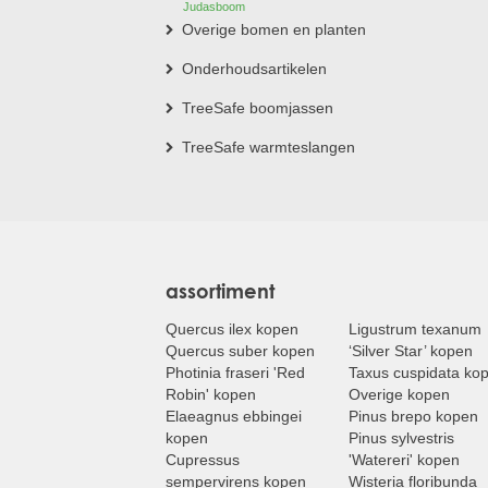
Judasboom
Overige bomen en planten
Onderhoudsartikelen
TreeSafe boomjassen
TreeSafe warmteslangen
assortiment
Quercus ilex kopen
Ligustrum texanum
Quercus suber kopen
‘Silver Star’ kopen
Photinia fraseri 'Red
Taxus cuspidata ko
Robin' kopen
Overige kopen
Elaeagnus ebbingei
Pinus brepo kopen
kopen
Pinus sylvestris
Cupressus
'Watereri' kopen
sempervirens kopen
Wisteria floribunda