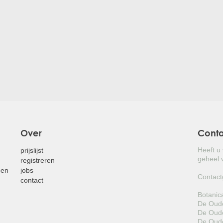
Over
Cont
Heeft u
prijslijst
geheel v
registreren
pen
jobs
Contact
contact
Botanic
De Oude
De Oude
De Oude