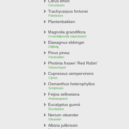
Citrus limon
Citrusboom
Trachycarpus fortunei
Palmboom
Plantenbakken
Magnolia grandiflora
Groenblijvende tulpenboom
Elaeagnus ebbingei
Olijfwilg
Pinus pinea
Parasolden
Photinia fraseri 'Red Robin'
Glansmispel
Cupressus sempervirens
Cipres
Osmanthus heterophyllus
Schijnhulst
Feijoa sellowiana
Ananasguave
Eucalyptus gunnii
Eucalyptus
Nerium oleander
Oleander
Albizia julibrissin