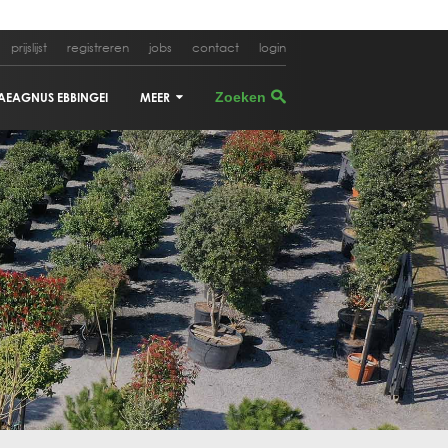
prijslijst
registreren
jobs
contact
login
AEAGNUS EBBINGEI
MEER
CUPRESSUS SEMPERVIRENS
OLEA EUROPEA
CERCIS SILIQUASTRUM
ACER PALMATUM
ALBIZIA JULIBRISSIN
PHYLLOSTACHYS AUREA
CORNUS KOUSA