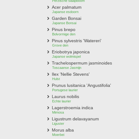
Perzische slaapboom
Acer palmatum
Japanse esdoorn
Garden Bonsai
Japanse Bonsai
Pinus brepo
Bolvormige den
Pinus sylvestris 'Watereri'
Grove den
Eriobotrya japonica
Japanse wolmispel
Trachelospermum jasminoides
Toscaanse Jasmijn
Ilex 'Nellie Stevens'
Hulst
Prunus lusitanica 'Angustifolia'
Portugese laurier
Laurus nobilis
Echte laurier
Lagerstroemia indica
Mimosa
Ligustrum delavayanum
Liguster
Morus alba
Moerbei