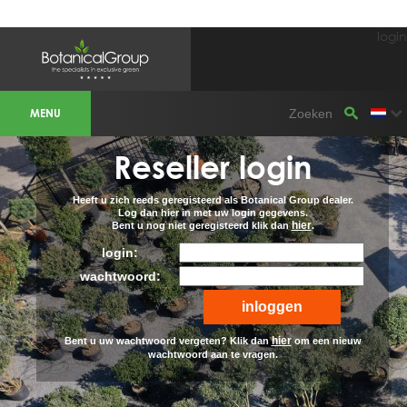
login
BOTANICALGROUP WERKGEBIEDEN &
WEBSITES
MENU
Olijfboomspecialist
OLIJFBOOMSPECIALIST.NL
OLIJFBOOMSPECIALIST.BE
Reseller login
LESPECIALISTEDESOLIVIERS.FR
OLIVENBAUM.DE
DRZEWAOLIWNE.PL
OLIVETREESPECIALIST.COM
Heeft u zich reeds geregisteerd als Botanical Group dealer.
Log dan hier in met uw login gegevens.
hier
Bent u nog niet geregisteerd klik dan
.
Bomen
BOMEN.NL
login:
GROENBLIJVENDEBOMEN.NL
GROENBLIJVENDEBOMEN.BE
wachtwoord:
PALMBOMENSPECIALIST.NL
IMMERGRUENEBAEUME.DE
Botanicalgroup
hier
Bent u uw wachtwoord vergeten? Klik dan
om een nieuw
BOTANICALGROUP.EU
wachtwoord aan te vragen.
BOTANICALGROUP.DE
BOTANICALGROUP.BE