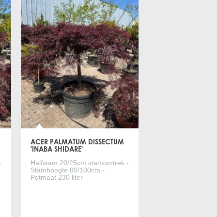
ACER PALMATUM DISSECTUM
'INABA SHIDARE'
-
Halfstam 20/25cm stamomtrek -
Stamhoogte 80/100cm -
Potmaat 230 liter