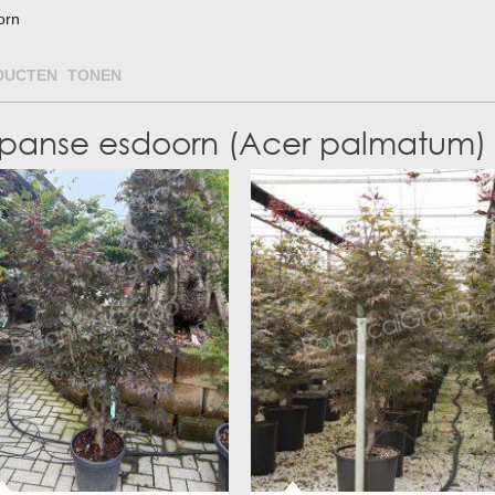
orn
DUCTEN TONEN
panse esdoorn (Acer palmatum)