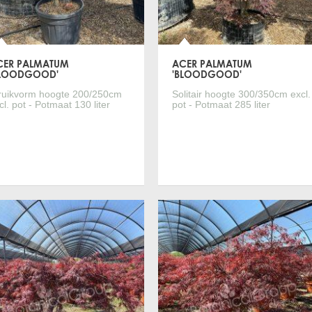
CER PALMATUM
ACER PALMATUM
BLOODGOOD'
'BLOODGOOD'
ruikvorm hoogte 200/250cm
Solitair hoogte 300/350cm excl.
cl. pot - Potmaat 130 liter
pot - Potmaat 285 liter
Meer informatie
Meer informatie