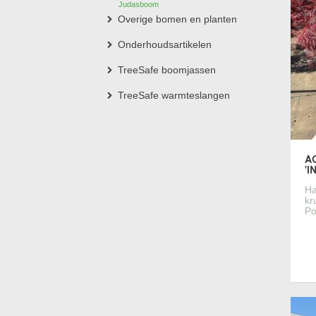
Judasboom
Overige bomen en planten
Onderhoudsartikelen
TreeSafe boomjassen
TreeSafe warmteslangen
A
'I
Ha
kr
Po