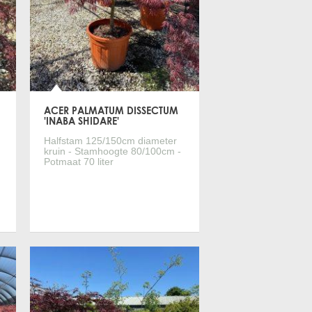
CHAMAEROPS HUMILIS
VIBURNUM TINUS
OVERIGE BOMEN EN PLANTEN
ACER PALMATUM DISSECTUM
PLANTENBAKKEN
'INABA SHIDARE'
Halfstam 125/150cm diameter
ONDERHOUDSARTIKELEN
kruin - Stamhoogte 80/100cm -
Potmaat 70 liter
TREESAFE WARMTESLANGEN
TREESAFE BOOMJASSEN
Meer informatie