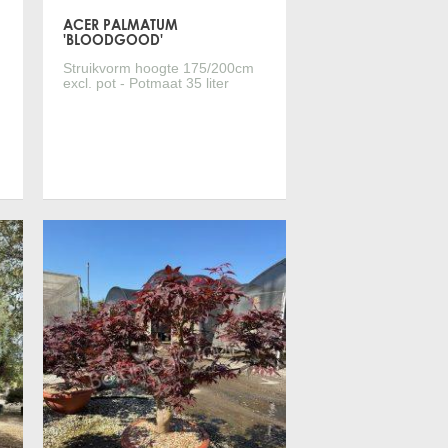
VITIS VINIFERA
ACER PALMATUM
'BLOODGOOD'
TRACHYCARPUS FORTUNEI
Struikvorm hoogte 175/200cm
excl. pot - Potmaat 35 liter
PUNICA GRANATUM
CITRUS LIMON
YUCCA ROSTRATA
LIGUSTRUM TEXANUM ‘SILVER STAR’
Meer informatie
TAXUS CUSPIDATA
OVERIGE
PINUS BREPO
PINUS SYLVESTRIS 'WATERERI'
WISTERIA FLORIBUNDA