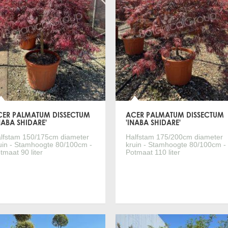
CER PALMATUM DISSECTUM
ACER PALMATUM DISSECTUM
NABA SHIDARE'
'INABA SHIDARE'
lfstam 150/175cm diameter
Halfstam 175/200cm diameter
uin - Stamhoogte 80/100cm -
kruin - Stamhoogte 80/100cm -
tmaat 90 liter
Potmaat 110 liter
Meer informatie
Meer informatie