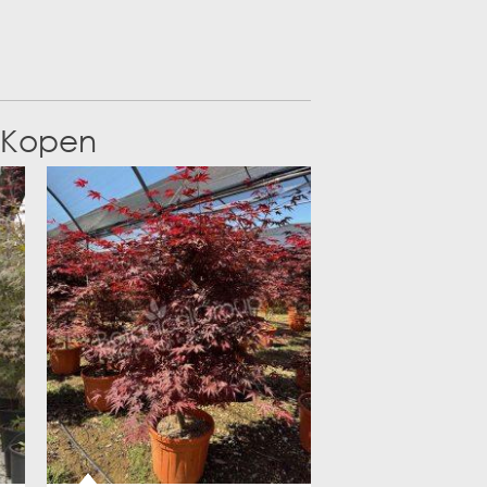
ILEX 'NELLIE STEVENS'
LAGERSTROEMIA INDICA
 Kopen
PRUNUS LUSITANICA 'ANGUSTIFOLIA'
PINUS PINEA
LIGUSTRUM DELAVAYANUM
MAGNOLIA GRANDIFLORA
MORUS ALBA
VORMSNOEI
ARBUTUS UNEDO
FICUS CARICA