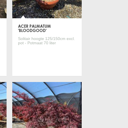
OSMANTHUS HETEROPHYLLUS
CERCIS SILIQUASTRUM
ACER PALMATUM
TRACHELOSPERMUM JASMINOIDES
'BLOODGOOD'
Solitair hoogte 125/150cm excl.
LAURUS NOBILIS
pot - Potmaat 70 liter
EUCALYPTUS GUNNII
NERIUM OLEANDER
FEIJOA SELLOWIANA
Meer informatie
CAMELLIA JAPONICA
ERIOBOTRYA JAPONICA
CEDRUS ATLANTICA 'GLAUCA PENDULA'
PRUNUS LAUROCERASUS 'NOVITA'