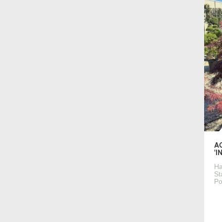
A
'I
Ha
St
Po