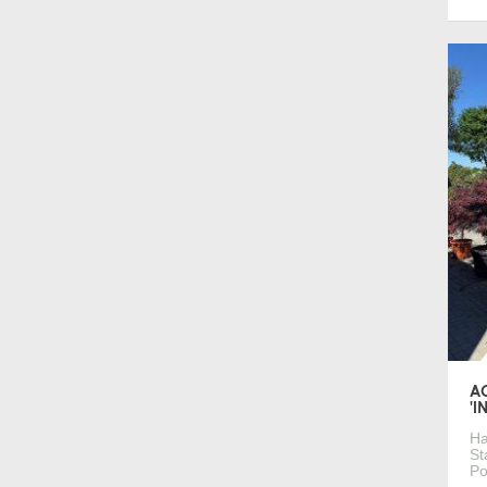
A
'I
Ha
St
Po