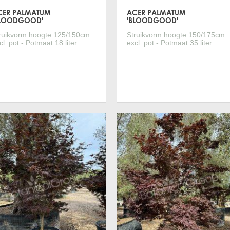
CER PALMATUM
ACER PALMATUM
BLOODGOOD'
'BLOODGOOD'
ruikvorm hoogte 125/150cm
Struikvorm hoogte 150/175cm
cl. pot - Potmaat 18 liter
excl. pot - Potmaat 35 liter
Meer informatie
Meer informatie