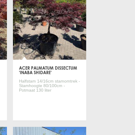
ACER PALMATUM DISSECTUM
'INABA SHIDARE'
Halfstam 14/16cm stamomtrek -
Stamhoogte 80/100cm -
Potmaat 130 liter
Meer informatie