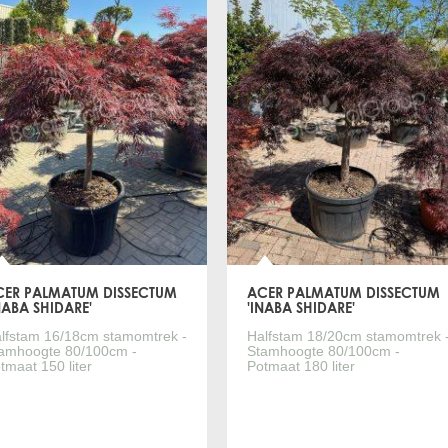
CER PALMATUM DISSECTUM
ACER PALMATUM DISSECTUM
NABA SHIDARE'
'INABA SHIDARE'
lfstam 16/18cm stamomtrek -
Halfstam 18/20cm stamomtrek 
amhoogte 80/100cm -
Stamhoogte 80/100cm -
tmaat 150 liter
Potmaat 180 liter