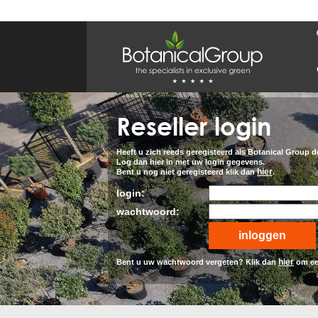
BOTANICALGROUP
WERKGEBIEDEN & WEBSITES
Olijfboomspecialist
OLIJFBOOMSPECIALIST.NL
Reseller login
OLIJFBOOMSPECIALIST.BE
LESPECIALISTEDESOLIVIERS.FR
OLIVENBAUM.DE
DRZEWAOLIWNE.PL
Heeft u zich reeds geregisteerd als Botanical Group de
OLIVETREESPECIALIST.COM
Log dan hier in met uw login gegevens.
hier
Bent u nog niet geregisteerd klik dan
.
Bomen
login:
BOMEN.NL
GROENBLIJVENDEBOMEN.NL
wachtwoord:
GROENBLIJVENDEBOMEN.BE
PALMBOMENSPECIALIST.NL
IMMERGRUENEBAEUME.DE
hier
Bent u uw wachtwoord vergeten? Klik dan
om ee
Botanicalgroup
BOTANICALGROUP.EU
BOTANICALGROUP.DE
BOTANICALGROUP.BE