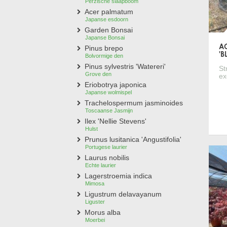
Perzische slaapboom
Acer palmatum
Japanse esdoorn
Garden Bonsai
Japanse Bonsai
A
Pinus brepo
'
Bolvormige den
Pinus sylvestris 'Watereri'
St
Grove den
ex
Eriobotrya japonica
Japanse wolmispel
Trachelospermum jasminoides
Toscaanse Jasmijn
Ilex 'Nellie Stevens'
Hulst
Prunus lusitanica 'Angustifolia'
Portugese laurier
Laurus nobilis
Echte laurier
Lagerstroemia indica
Mimosa
Ligustrum delavayanum
Liguster
Morus alba
Moerbei