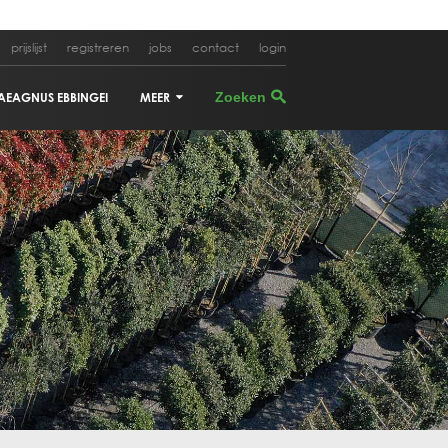
prijslijst
registreren
jobs
contact
login
AEAGNUS EBBINGEI
MEER
CUPRESSUS SEMPERVIRENS
OLEA EUROPEA
CERCIS SILIQUASTRUM
ACER PALMATUM
ALBIZIA JULIBRISSIN
PHYLLOSTACHYS AUREA
CORNUS KOUSA