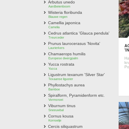
Arbutus unedo
Aardbeienboom
Wisteria floribunda
Blauwe regen
Camellia japonica
Camelia
Cedrus atlantica 'Glauca pendula'
Treurceder
Prunus laurocerasus 'Novita'
A
Laurierkers
'I
Chamaerops humilis
Ha
Europese dwergpalm
kr
Yucca rostrata
Po
Yucca
Ligustrum texanum 'Silver Star'
Texaanse liguster
Phyllostachys aurea
Bamboe
Spiralform, Pyramidenform etc.
Vormsnoei
Viburnum tinus
Sneeuwbal
Cornus kousa
Kornoelje
Cercis siliquastrum