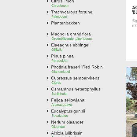
Citrus limon
Citrusboom
A
'
Trachycarpus fortunei
Palmboom
St
Plantenbakken
ex
Magnolia grandiflora
Groenblijvende tulpenboom
Elaeagnus ebbingei
Olijfwilg
Pinus pinea
Parasolden
Photinia fraseri 'Red Robin'
Glansmispel
Cupressus sempervirens
Cipres
Osmanthus heterophyllus
Schijnhulst
Feijoa sellowiana
Ananasguave
Eucalyptus gunnii
Eucalyptus
Nerium oleander
Oleander
Albizia julibrissin