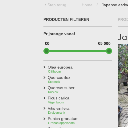
Treesafe
Stap terug
Home
/
Japanse esdo
VORSTBESCHERMINGVOORBOMEN.NL
WINTERSCHUTZFUERBAEUME.DE
FROSTPROTECTIONFORTREES.CO.UK
PRODUCTEN FILTEREN
PRO
Terracotta
TERRACOTTA.NL
Prijsrange vanaf
Ja
TERRACOTTA.BE
TERRAKOTTA.DE
€0
€5 000
Olea europea
Olijfboom
Quercus ilex
Steeneik
Quercus suber
Kurkeik
Ficus carica
Vijgenboom
Vitis vinifera
Druivenrank
Punica granatum
Granaatappelboom