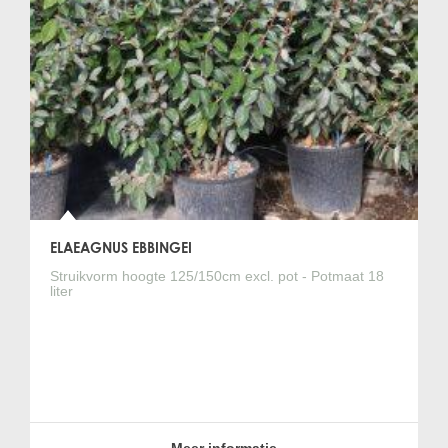
ELAEAGNUS EBBINGEI
Struikvorm hoogte 125/150cm excl. pot - Potmaat 18
liter