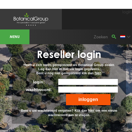
login
BOTANICALGROUP WERKGEBIEDEN &
WEBSITES
MENU
Olijfboomspecialist
OLIJFBOOMSPECIALIST.NL
OLIJFBOOMSPECIALIST.BE
Reseller login
LESPECIALISTEDESOLIVIERS.FR
OLIVENBAUM.DE
DRZEWAOLIWNE.PL
OLIVETREESPECIALIST.COM
Heeft u zich reeds geregisteerd als Botanical Group dealer.
Log dan hier in met uw login gegevens.
hier
Bent u nog niet geregisteerd klik dan
.
Bomen
BOMEN.NL
login:
GROENBLIJVENDEBOMEN.NL
GROENBLIJVENDEBOMEN.BE
wachtwoord:
PALMBOMENSPECIALIST.NL
IMMERGRUENEBAEUME.DE
Botanicalgroup
hier
Bent u uw wachtwoord vergeten? Klik dan
om een nieuw
BOTANICALGROUP.EU
wachtwoord aan te vragen.
BOTANICALGROUP.DE
BOTANICALGROUP.BE