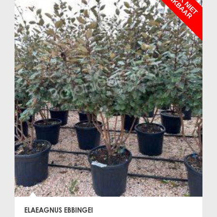
B
R
ELAEAGNUS EBBINGEI