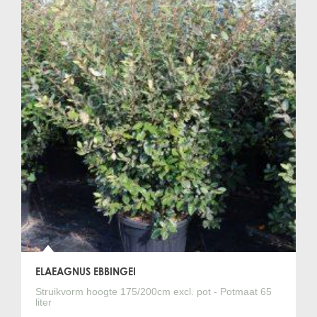
ELAEAGNUS EBBINGEI
Struikvorm hoogte 175/200cm excl. pot - Potmaat 65
liter