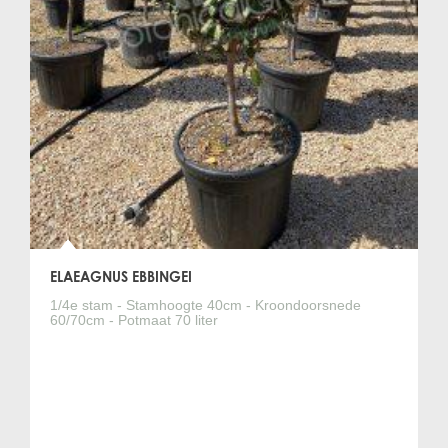
ELAEAGNUS EBBINGEI
1/4e stam - Stamhoogte 40cm - Kroondoorsnede
60/70cm - Potmaat 70 liter