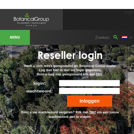
login
BOTANICALGROUP WERKGEBIEDEN &
WEBSITES
MENU
Olijfboomspecialist
OLIJFBOOMSPECIALIST.NL
OLIJFBOOMSPECIALIST.BE
Reseller login
LESPECIALISTEDESOLIVIERS.FR
OLIVENBAUM.DE
DRZEWAOLIWNE.PL
OLIVETREESPECIALIST.COM
Heeft u zich reeds geregisteerd als Botanical Group dealer.
Log dan hier in met uw login gegevens.
hier
Bent u nog niet geregisteerd klik dan
.
Bomen
BOMEN.NL
login:
GROENBLIJVENDEBOMEN.NL
GROENBLIJVENDEBOMEN.BE
wachtwoord:
PALMBOMENSPECIALIST.NL
IMMERGRUENEBAEUME.DE
Botanicalgroup
hier
Bent u uw wachtwoord vergeten? Klik dan
om een nieuw
BOTANICALGROUP.EU
wachtwoord aan te vragen.
BOTANICALGROUP.DE
BOTANICALGROUP.BE