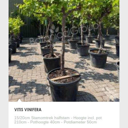
VITIS VINIFERA
15/20cm Stamomtrek halfstam - Hoogte incl. pot
210cm - Pothoogte 40cm - Potdiameter 50cm