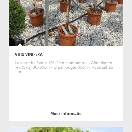
VITIS VINIFERA
Leivorm halfstam 10/12cm stamomtrek - Afmetingen
rek (bxh) 80x80cm - Stamhoogte 80cm - Potmaat 25
liter
Meer informatie