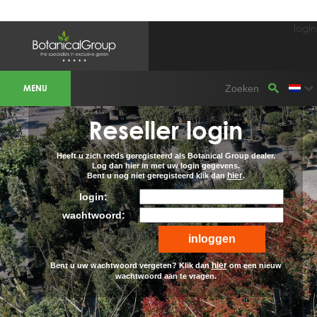
login
BOTANICALGROUP WERKGEBIEDEN &
WEBSITES
MENU
Olijfboomspecialist
OLIJFBOOMSPECIALIST.NL
OLIJFBOOMSPECIALIST.BE
Reseller login
LESPECIALISTEDESOLIVIERS.FR
OLIVENBAUM.DE
DRZEWAOLIWNE.PL
OLIVETREESPECIALIST.COM
Heeft u zich reeds geregisteerd als Botanical Group dealer.
Log dan hier in met uw login gegevens.
hier
Bent u nog niet geregisteerd klik dan
.
Bomen
BOMEN.NL
login:
GROENBLIJVENDEBOMEN.NL
GROENBLIJVENDEBOMEN.BE
wachtwoord:
PALMBOMENSPECIALIST.NL
IMMERGRUENEBAEUME.DE
Botanicalgroup
hier
Bent u uw wachtwoord vergeten? Klik dan
om een nieuw
BOTANICALGROUP.EU
wachtwoord aan te vragen.
BOTANICALGROUP.DE
BOTANICALGROUP.BE