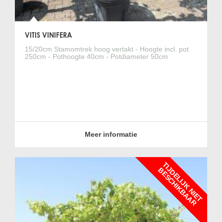
VITIS VINIFERA
15/20cm Stamomtrek hoog vertakt - Hoogte incl. pot
250cm - Pothoogte 40cm - Potdiameter 50cm
Meer informatie
T
I
J
D
E
L
I
J
K
N
I
E
T
E
S
C
H
I
K
B
A
A
B
R