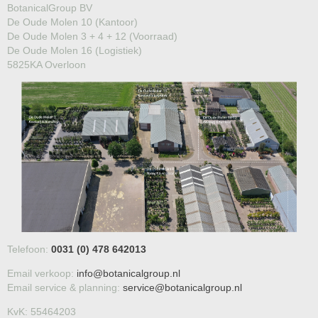
BotanicalGroup BV
De Oude Molen 10 (Kantoor)
De Oude Molen 3 + 4 + 12 (Voorraad)
De Oude Molen 16 (Logistiek)
5825KA Overloon
Telefoon:
0031 (0) 478 642013
Email verkoop:
info@botanicalgroup.nl
Email service & planning:
service@botanicalgroup.nl
KvK: 55464203