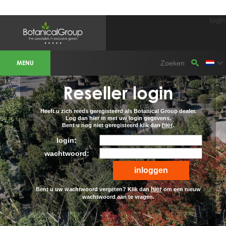
login
BOTANICALGROUP WERKGEBIEDEN &
WEBSITES
MENU
Olijfboomspecialist
OLIJFBOOMSPECIALIST.NL
OLIJFBOOMSPECIALIST.BE
Reseller login
LESPECIALISTEDESOLIVIERS.FR
OLIVENBAUM.DE
DRZEWAOLIWNE.PL
OLIVETREESPECIALIST.COM
Heeft u zich reeds geregisteerd als Botanical Group dealer.
Log dan hier in met uw login gegevens.
hier
Bent u nog niet geregisteerd klik dan
.
Bomen
BOMEN.NL
login:
GROENBLIJVENDEBOMEN.NL
GROENBLIJVENDEBOMEN.BE
wachtwoord:
PALMBOMENSPECIALIST.NL
IMMERGRUENEBAEUME.DE
Botanicalgroup
hier
Bent u uw wachtwoord vergeten? Klik dan
om een nieuw
BOTANICALGROUP.EU
wachtwoord aan te vragen.
BOTANICALGROUP.DE
BOTANICALGROUP.BE